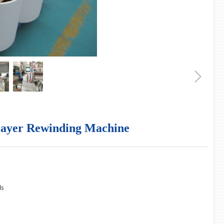
ꁇ
er Rewinding Machine
ls