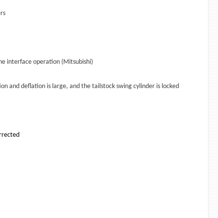
rs
e interface operation (Mitsubishi)
n and deflation is large, and the tailstock swing cylinder is locked
rrected