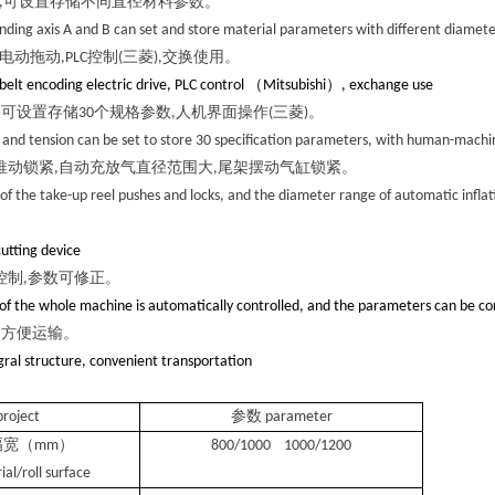
控制,可设置存储不同直径材料参数。
inding axis A and B can set and store material parameters with different diamete
码电动拖动,PLC控制(三菱),交换使用。
r belt encoding electric drive, PLC control （Mitsubishi）, exchange use
力可设置存储30个规格参数,人机界面操作(三菱)。
 and tension can be set to store 30 specification parameters, with human-machin
推动锁紧,自动充放气直径范围大,尾架摆动气缸锁紧。
 of the take-up reel pushes and locks, and the diameter range of automatic inflatio
。
cutting device
控制,参数可修正。
of the whole machine is automatically controlled, and the parameters can be co
构,方便运输。
gral structure, convenient transportation
roject
参数 parameter
幅宽（mm）
800/1000 1000/1200
al/roll surface