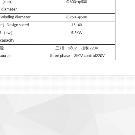
（mm）
Φ600~φ800
 diameter
ing diameter
Φ250~φ500
Design speed
15~40
（kw）
5.5KW
 capacity
源
三相，380V，控制220V
source
three phase，380V,control220V